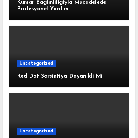
Kumar Bagimliligiyla Mucadelede
Profesyonel Yardim
Uncategorized
Red Dot Sarsintiya Dayanikli Mi
Uncategorized