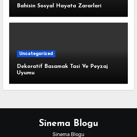
Bahisin Sosyal Hayata Zararlari
Uncategorized
Dekoratif Basamak Tasi Ve Peyzaj
Uyumu
Sinema Blogu
Sinema Blogu