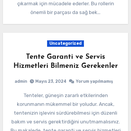
çıkarmak için mücadele ederler. Bu rollerin
önemli bir parçası da sağ bek…
Uncategorized
Tente Garanti ve Servis
Hizmetleri Bilmeniz Gerekenler
admin
Mayıs 23, 2024
Yorum yapılmamış
Tenteler, güneşin zararlı etkilerinden
korunmanın mükemmel bir yoludur. Ancak,
tentenizin işlevini sürdürebilmesi için düzenli
bakım ve servis gerektirdiğini unutmamalısınız.
Bu makalede, tente garanti ve servis hizmetleri