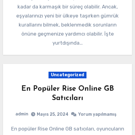
kadar da karmaşık bir süreç olabilir. Ancak,
eşyalarınızı yeni bir ülkeye taşırken gümrük
kurallarını bilmek, beklenmedik sorunların
önüne geçmenize yardımcı olabilir. İşte
yurtdışında…
Uncategorized
En Popüler Rise Online GB
Satıcıları
admin
Mayıs 25, 2024
Yorum yapılmamış
En popüler Rise Online GB satıcıları, oyuncuların