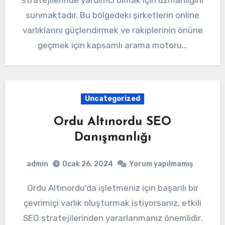
sunmaktadır. Bu bölgedeki şirketlerin online
varlıklarını güçlendirmek ve rakiplerinin önüne
geçmek için kapsamlı arama motoru…
Uncategorized
Ordu Altınordu SEO
Danışmanlığı
admin
Ocak 26, 2024
Yorum yapılmamış
Ordu Altınordu'da işletmeniz için başarılı bir
çevrimiçi varlık oluşturmak istiyorsanız, etkili
SEO stratejilerinden yararlanmanız önemlidir.