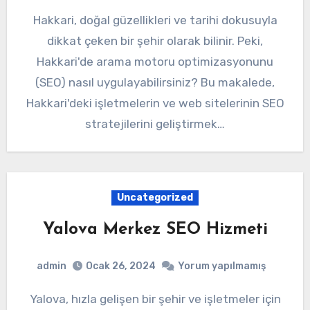
Hakkari, doğal güzellikleri ve tarihi dokusuyla
dikkat çeken bir şehir olarak bilinir. Peki,
Hakkari'de arama motoru optimizasyonunu
(SEO) nasıl uygulayabilirsiniz? Bu makalede,
Hakkari'deki işletmelerin ve web sitelerinin SEO
stratejilerini geliştirmek…
Uncategorized
Yalova Merkez SEO Hizmeti
admin
Ocak 26, 2024
Yorum yapılmamış
Yalova, hızla gelişen bir şehir ve işletmeler için