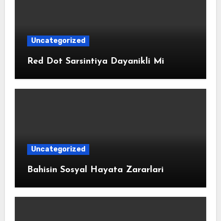
Uncategorized
Red Dot Sarsintiya Dayanikli Mi
Uncategorized
Bahisin Sosyal Hayata Zararlari