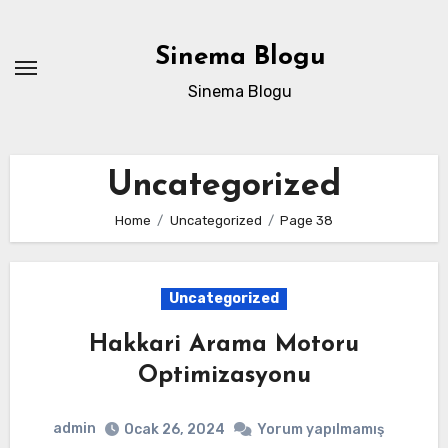
Skip
to
Sinema Blogu
content
Sinema Blogu
Uncategorized
Home
Uncategorized
Page 38
Uncategorized
Hakkari Arama Motoru
Optimizasyonu
admin
Ocak 26, 2024
Yorum yapılmamış