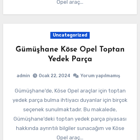
Opel araç…
Uncategorized
Gümüşhane Köse Opel Toptan
Yedek Parça
admin
Ocak 22, 2024
Yorum yapılmamış
Gümüşhane'de, Köse Opel araçlar için toptan
yedek parça bulma ihtiyacı duyanlar için birçok
seçenek sunulmaktadır. Bu makalede,
Gümüşhane'deki toptan yedek parça piyasası
hakkında ayrıntılı bilgiler sunacağım ve Köse
Opel araç…