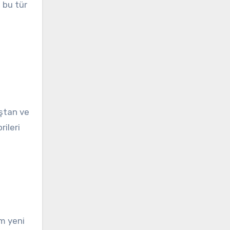
 bu tür
aştan ve
ileri
m yeni