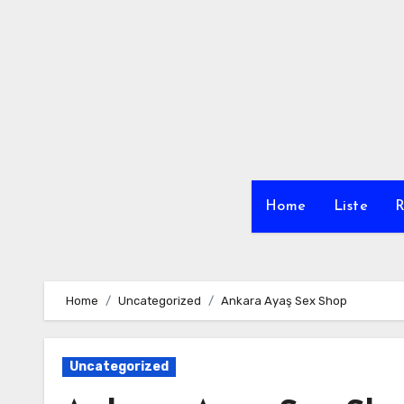
Skip
to
content
Home
Liste
R
Home
Uncategorized
Ankara Ayaş Sex Shop
Uncategorized