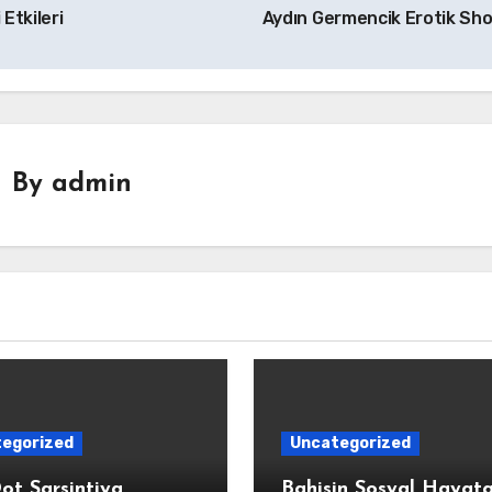
 Etkileri
Aydın Germencik Erotik Sh
By
admin
egorized
Uncategorized
ot Sarsintiya
Bahisin Sosyal Hayat