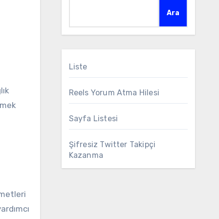
Ara
Liste
lık
Reels Yorum Atma Hilesi
irmek
Sayfa Listesi
Şifresiz Twitter Takipçi
Kazanma
metleri
yardımcı