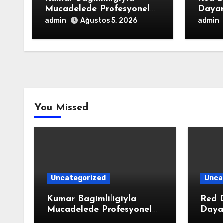
Mucadelede Profesyonel
Dayan
Yardim
admin
admin
Ağustos 5, 2026
You Missed
Uncategorized
Unca
Kumar Bagimliligiyla
Red D
Mucadelede Profesyonel
Dayan
Yardim