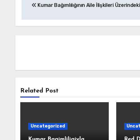
Kumar Bağımlılığının Aile İlişkileri Üzerindeki
gezinmesi
Related Post
Uncategorized
Uncat
Kumar Bagimliligiyla
Red D