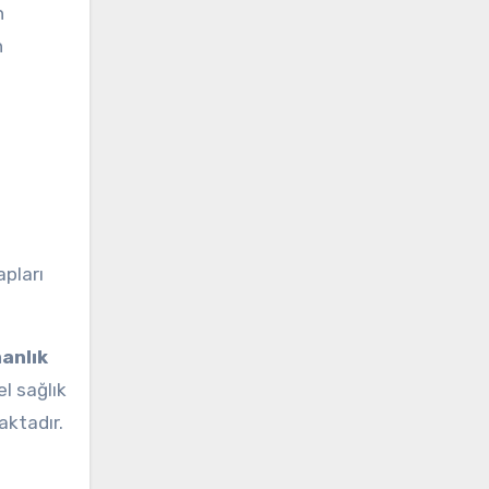
n
n
apları
anlık
l sağlık
aktadır.