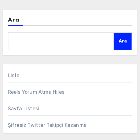
Ara
Ara
Liste
Reels Yorum Atma Hilesi
Sayfa Listesi
Şifresiz Twitter Takipçi Kazanma