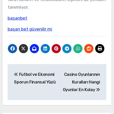
tanımlıyor.
başarıbet
başarı bet güvenilir mi
Yazı
Futbol ve Ekonomi
Casino Oyunlarının
gezinmesi
Sporun Finansal Yüzü
Kuralları Hangi
Oyunlar En Kolay