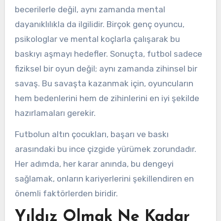
becerilerle değil, aynı zamanda mental
dayanıklılıkla da ilgilidir. Birçok genç oyuncu,
psikologlar ve mental koçlarla çalışarak bu
baskıyı aşmayı hedefler. Sonuçta, futbol sadece
fiziksel bir oyun değil; aynı zamanda zihinsel bir
savaş. Bu savaşta kazanmak için, oyuncuların
hem bedenlerini hem de zihinlerini en iyi şekilde
hazırlamaları gerekir.
Futbolun altın çocukları, başarı ve baskı
arasındaki bu ince çizgide yürümek zorundadır.
Her adımda, her karar anında, bu dengeyi
sağlamak, onların kariyerlerini şekillendiren en
önemli faktörlerden biridir.
Yıldız Olmak Ne Kadar