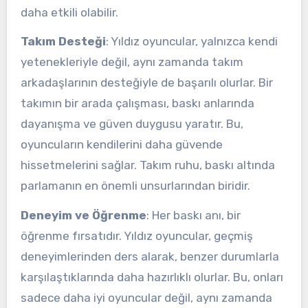
daha etkili olabilir.
Takım Desteği
: Yıldız oyuncular, yalnızca kendi
yetenekleriyle değil, aynı zamanda takım
arkadaşlarının desteğiyle de başarılı olurlar. Bir
takımın bir arada çalışması, baskı anlarında
dayanışma ve güven duygusu yaratır. Bu,
oyuncuların kendilerini daha güvende
hissetmelerini sağlar. Takım ruhu, baskı altında
parlamanın en önemli unsurlarından biridir.
Deneyim ve Öğrenme
: Her baskı anı, bir
öğrenme fırsatıdır. Yıldız oyuncular, geçmiş
deneyimlerinden ders alarak, benzer durumlarla
karşılaştıklarında daha hazırlıklı olurlar. Bu, onları
sadece daha iyi oyuncular değil, aynı zamanda