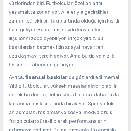
yüzlerinden biri. Futbolcular, özel anlarını
yaşamakta zorlanıyor. Aileleriyle geçirdikleri
zaman, sürekli bir takip altında olduğu için kısıtlı
hale geliyor. Bu durum, sevdikleriyle olan
ilişkilerini zedeleyebiliyor. Birçok yıldız, bu
baskılardan kaçmak için sosyal hayattan
uzaklaşmayı tercih ediyor. Ama bu da yalnızlık
hissini beraberinde getiriyor.
Ayrıca,
finansal baskılar
da göz ardı edilmemeli.
Yıldız futbolcular, yüksek maaşlar alıyor olabilir,
ancak bu durum, onları sürekli olarak daha fazla
kazanma baskısı altında bırakıyor. Sponsorluk
anlaşmaları, reklamlar ve sosyal medya etkisi,
futbolcuları sürekli olarak performanslarını
artırmaya zorluyor. Bu da, zamanla tükenmişlik