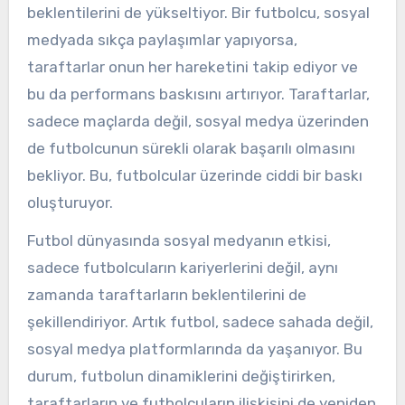
beklentilerini de yükseltiyor. Bir futbolcu, sosyal
medyada sıkça paylaşımlar yapıyorsa,
taraftarlar onun her hareketini takip ediyor ve
bu da performans baskısını artırıyor. Taraftarlar,
sadece maçlarda değil, sosyal medya üzerinden
de futbolcunun sürekli olarak başarılı olmasını
bekliyor. Bu, futbolcular üzerinde ciddi bir baskı
oluşturuyor.
Futbol dünyasında sosyal medyanın etkisi,
sadece futbolcuların kariyerlerini değil, aynı
zamanda taraftarların beklentilerini de
şekillendiriyor. Artık futbol, sadece sahada değil,
sosyal medya platformlarında da yaşanıyor. Bu
durum, futbolun dinamiklerini değiştirirken,
taraftarların ve futbolcuların ilişkisini de yeniden