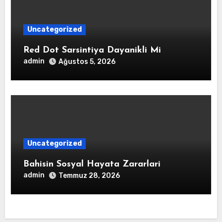
Uncategorized
Red Dot Sarsintiya Dayanikli Mi
admin
Ağustos 5, 2026
Uncategorized
Bahisin Sosyal Hayata Zararlari
admin
Temmuz 28, 2026