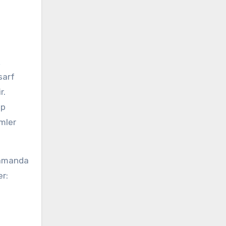
k
sarf
r.
ip
mler
zamanda
er: