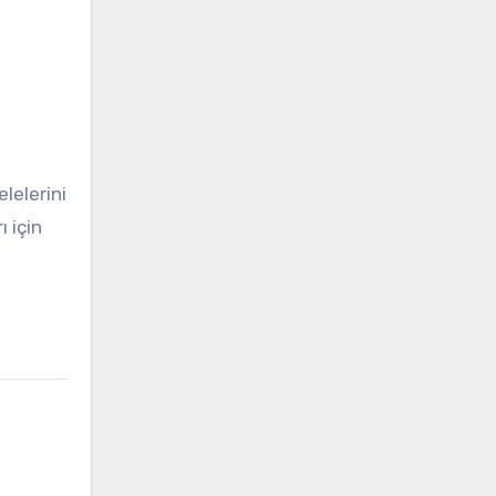
lelerini
 için