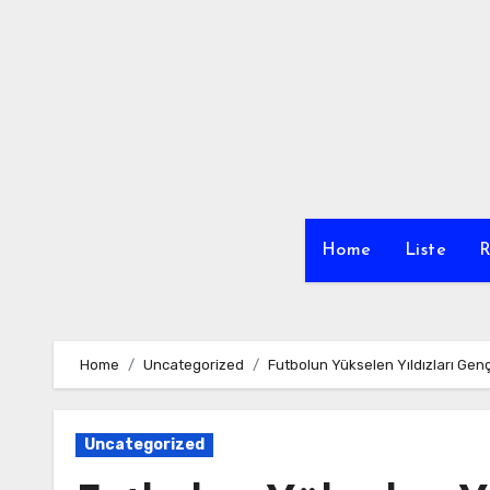
Skip
to
content
Home
Liste
R
Home
Uncategorized
Futbolun Yükselen Yıldızları Gen
Uncategorized