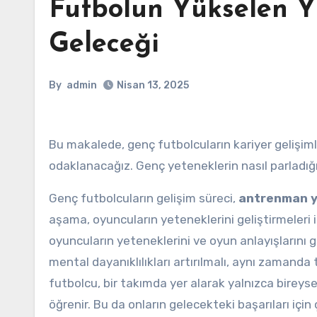
Futbolun Yükselen Yı
Geleceği
By
admin
Nisan 13, 2025
Bu makalede, genç futbolcuların kariyer gelişimle
odaklanacağız. Genç yeteneklerin nasıl parladığ
Genç futbolcuların gelişim süreci,
antrenman y
aşama, oyuncuların yeteneklerini geliştirmeleri 
oyuncuların yeteneklerini ve oyun anlayışlarını g
mental dayanıklılıkları artırılmalı, aynı zamand
futbolcu, bir takımda yer alarak yalnızca bireyse
öğrenir. Bu da onların gelecekteki başarıları için 