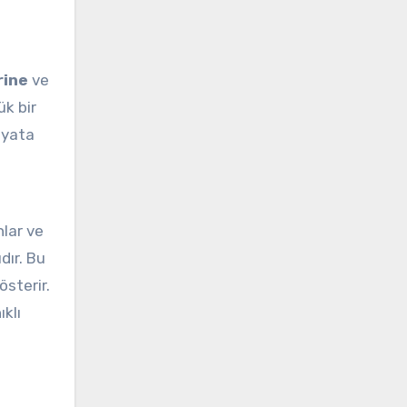
rine
ve
ük bir
ayata
lar ve
dır. Bu
österir.
ıklı