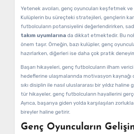
Yetenek avcıları, genç oyuncuları keşfetmek ve 
Kulüplerin bu süreçteki stratejileri, gençlerin ka
futbolcuların potansiyelini değerlendirirken, sad
takım uyumlarına
da dikkat etmektedir. Bu nok
önem taşır. Örneğin, bazı kulüpler, genç oyuncu
hazırlarken, diğerleri ise daha çok pratik dene
Başarı hikayeleri, genç futbolcuların ilham verici
hedeflerine ulaşmalarında motivasyon kaynağı o
sıkı disiplin ile nasıl uluslararası bir yıldız hali
tür hikayeler, genç futbolcuların hayallerini ger
Ayrıca, başarıya giden yolda karşılaşılan zorlukla
bireyler haline getirir.
Genç Oyuncuların Gelişi