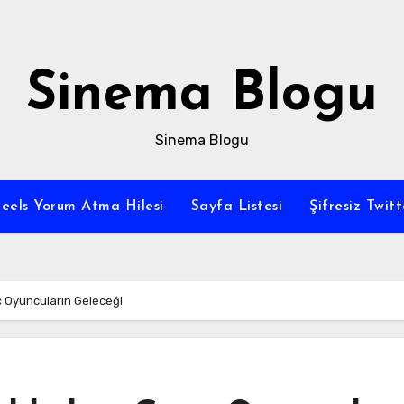
Sinema Blogu
Sinema Blogu
eels Yorum Atma Hilesi
Sayfa Listesi
Şifresiz Twi
ç Oyuncuların Geleceği