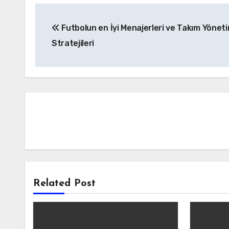
Yazı
Futbolun en İyi Menajerleri ve Takım Yönet
gezinmesi
Stratejileri
Related Post