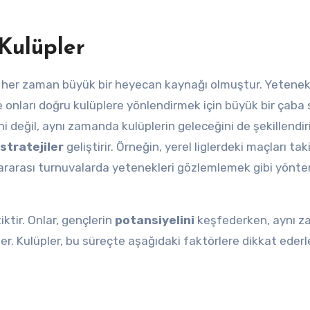
 Kulüpler
her zaman büyük bir heyecan kaynağı olmuştur. Yetene
e onları doğru kulüplere yönlendirmek için büyük bir çaba 
i değil, aynı zamanda kulüplerin geleceğini de şekillendiri
 stratejiler
geliştirir. Örneğin, yerel liglerdeki maçları tak
ararası turnuvalarda yetenekleri gözlemlemek gibi yönte
ktir. Onlar, gençlerin
potansiyelini
keşfederken, aynı 
ler. Kulüpler, bu süreçte aşağıdaki faktörlere dikkat ederl