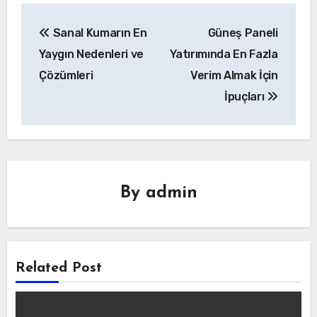
Yazı
Sanal Kumarın En
Güneş Paneli
gezinmesi
Yaygın Nedenleri ve
Yatırımında En Fazla
Çözümleri
Verim Almak İçin
İpuçları
By
admin
Related Post