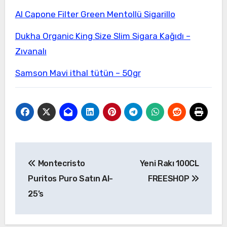
Al Capone Filter Green Mentollü Sigarillo
Dukha Organic King Size Slim Sigara Kağıdı –
Zıvanalı
Samson Mavi ithal tütün – 50gr
Yazı
Montecristo
Yeni Rakı 100CL
gezinmesi
Puritos Puro Satın Al-
FREESHOP
25’s