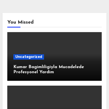
You Missed
Uncategorized
Kumar Bagimliligiyla Mucadelede
Profesyonel Yardim