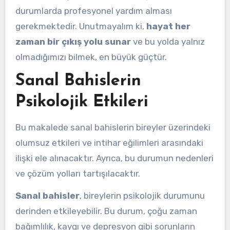
durumlarda profesyonel yardım alması
gerekmektedir. Unutmayalım ki,
hayat her
zaman bir çıkış yolu sunar
ve bu yolda yalnız
olmadığımızı bilmek, en büyük güçtür.
Sanal Bahislerin
Psikolojik Etkileri
Bu makalede sanal bahislerin bireyler üzerindeki
olumsuz etkileri ve intihar eğilimleri arasındaki
ilişki ele alınacaktır. Ayrıca, bu durumun nedenleri
ve çözüm yolları tartışılacaktır.
Sanal bahisler
, bireylerin psikolojik durumunu
derinden etkileyebilir. Bu durum, çoğu zaman
bağımlılık, kaygı ve depresyon gibi sorunların