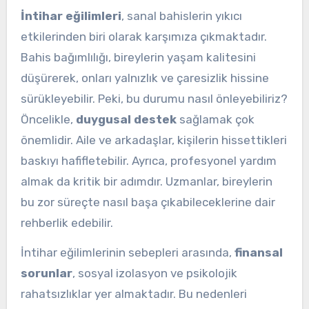
İntihar eğilimleri
, sanal bahislerin yıkıcı
etkilerinden biri olarak karşımıza çıkmaktadır.
Bahis bağımlılığı, bireylerin yaşam kalitesini
düşürerek, onları yalnızlık ve çaresizlik hissine
sürükleyebilir. Peki, bu durumu nasıl önleyebiliriz?
Öncelikle,
duygusal destek
sağlamak çok
önemlidir. Aile ve arkadaşlar, kişilerin hissettikleri
baskıyı hafifletebilir. Ayrıca, profesyonel yardım
almak da kritik bir adımdır. Uzmanlar, bireylerin
bu zor süreçte nasıl başa çıkabileceklerine dair
rehberlik edebilir.
İntihar eğilimlerinin sebepleri arasında,
finansal
sorunlar
, sosyal izolasyon ve psikolojik
rahatsızlıklar yer almaktadır. Bu nedenleri