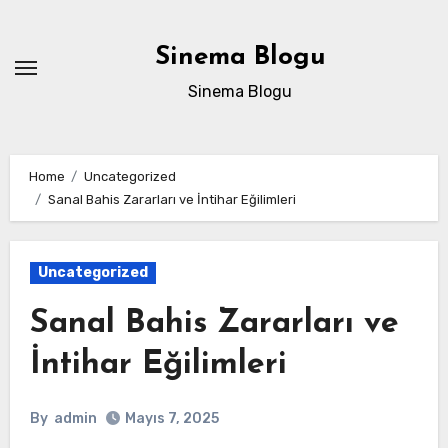
Skip
to
Sinema Blogu
content
Sinema Blogu
Home
Uncategorized
Sanal Bahis Zararları ve İntihar Eğilimleri
Uncategorized
Sanal Bahis Zararları ve
İntihar Eğilimleri
By
admin
Mayıs 7, 2025