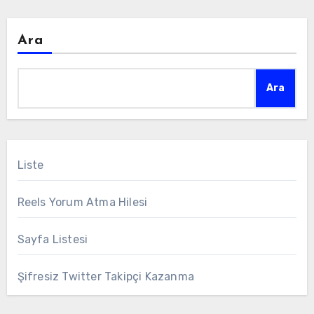
Ara
Ara
Liste
Reels Yorum Atma Hilesi
Sayfa Listesi
Şifresiz Twitter Takipçi Kazanma