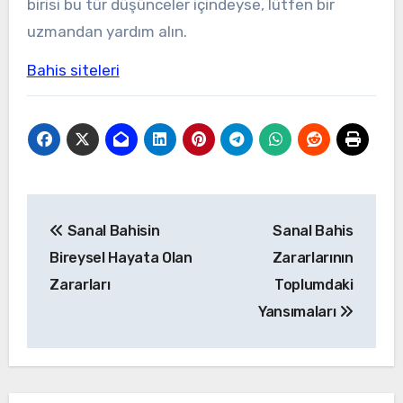
birisi bu tür düşünceler içindeyse, lütfen bir
uzmandan yardım alın.
Bahis siteleri
Yazı
Sanal Bahisin
Sanal Bahis
gezinmesi
Bireysel Hayata Olan
Zararlarının
Zararları
Toplumdaki
Yansımaları