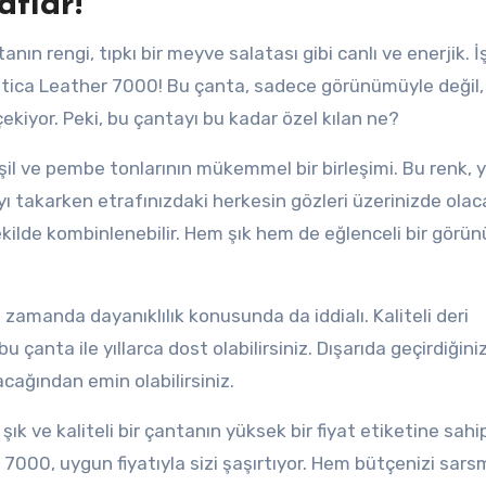
tlar!
anın rengi, tıpkı bir meyve salatası gibi canlı ve enerjik. İ
ltica Leather 7000! Bu çanta, sadece görünümüyle değil,
kiyor. Peki, bu çantayı bu kadar özel kılan ne?
eşil ve pembe tonlarının mükemmel bir birleşimi. Bu renk, 
yı takarken etrafınızdaki herkesin gözleri üzerinizde olac
kilde kombinlenebilir. Hem şık hem de eğlenceli bir görü
zamanda dayanıklılık konusunda da iddialı. Kaliteli deri
çanta ile yıllarca dost olabilirsiniz. Dışarıda geçirdiğini
cağından emin olabilirsiniz.
ık ve kaliteli bir çantanın yüksek bir fiyat etiketine sahi
r 7000, uygun fiyatıyla sizi şaşırtıyor. Hem bütçenizi sar