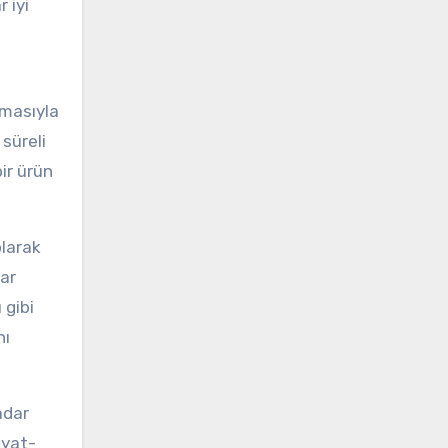
 iyi
emasıyla
 süreli
ir ürün
olarak
lar
 gibi
nı
adar
iyat-