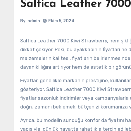
Saltica Leather 7000
By
admin
Ekim 5, 2024
Saltica Leather 7000 Kiwi Strawberry, hem şıklığı hem de konforu bir araya getiren bir ayakkabı modeli olarak
dikkat çekiyor. Peki, bu ayakkabının fiyatları n
malzemelerin kalitesi, fiyatların belirlenmesinde
dayanıklılığını artırıyor hem de estetik bir görü
Fiyatlar, genellikle markanın prestijine, kullan
gösteriyor. Saltica Leather 7000 Kiwi Strawberry,
fiyatlar sezonluk indirimler veya kampanyalarla d
doğru zamanı beklemek, bütçenizi korumanıza yar
Ayrıca, bu modelin sunduğu konfor da fiyatını hak
yapısıyla, günlük hayatta rahatlıkla tercih edile