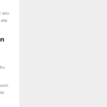
alıcı
 alıp
un
 bu
uyor.
nki