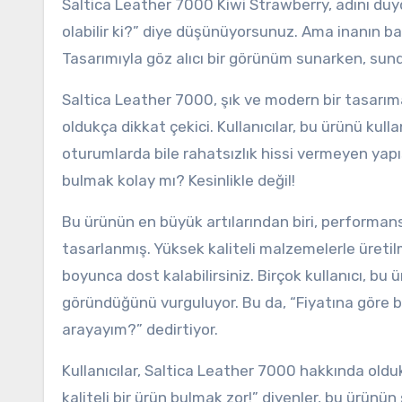
Saltica Leather 7000 Kiwi Strawberry, adını duyd
olabilir ki?” diye düşünüyorsunuz. Ama inanın b
Tasarımıyla göz alıcı bir görünüm sunarken, sundu
Saltica Leather 7000, şık ve modern bir tasarım
oldukça dikkat çekici. Kullanıcılar, bu ürünü kul
oturumlarda bile rahatsızlık hissi vermeyen yapıs
bulmak kolay mı? Kesinlikle değil!
Bu ürünün en büyük artılarından biri, performans
tasarlanmış. Yüksek kaliteli malzemelerle üretilmiş
boyunca dost kalabilirsiniz. Birçok kullanıcı, b
göründüğünü vurguluyor. Bu da, “Fiyatına göre b
arayayım?” dedirtiyor.
Kullanıcılar, Saltica Leather 7000 hakkında old
kaliteli bir ürün bulmak zor!” diyenler, bu ürünün