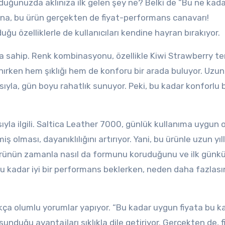
uğunuzda aklınıza ilk gelen şey ne? Belki de “Bu ne kadar
ana, bu ürün gerçekten de fiyat-performans canavarı!
ğu özelliklerle de kullanıcıları kendine hayran bırakıyor.
a sahip. Renk kombinasyonu, özellikle Kiwi Strawberry t
lanırken hem şıklığı hem de konforu bir arada buluyor. Uzun
ıyla, gün boyu rahatlık sunuyor. Peki, bu kadar konforlu b
ıyla ilgili. Saltica Leather 7000, günlük kullanıma uygun 
 olması, dayanıklılığını artırıyor. Yani, bu ürünle uzun yıl
u ürünün zamanla nasıl da formunu koruduğunu ve ilk günkü
u kadar iyi bir performans beklerken, neden daha fazlası
ukça olumlu yorumlar yapıyor. “Bu kadar uygun fiyata bu k
 sunduğu avantajları sıklıkla dile getiriyor. Gerçekten de, f