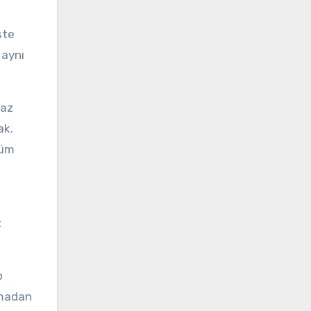
şte
 aynı
yaz
ak.
nüm
z
p
smadan