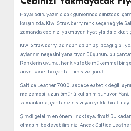
Cebinizi Yakmayacak Fiya
Hayal edin, yazın sıcak günlerinde elinizdeki çant
karşınızda, Kiwi Strawberry renk seçeneğiyle Sa
zamanda cebinizi yakmayan fiyatıyla da dikkat çe
Kiwi Strawberry, adından da anlaşılacağı gibi, y
aylarının neşesini yansıtıyor. Düşünün, bu çanta
Renklerin uyumu, her kıyafetle mükemmel bir şe
arıyorsanız, bu çanta tam size göre!
Saltica Leather 7000, sadece estetik değil, aynı 
malzemesi, uzun ömürlü kullanım sunuyor. Yani, bu 
zamanlarda, çantanızın sizi yarı yolda bırakmaya
Şimdi gelelim en önemli noktaya: fiyat! Bu kadar ş
olmasını bekleyebilirsiniz. Ancak Saltica Leathe