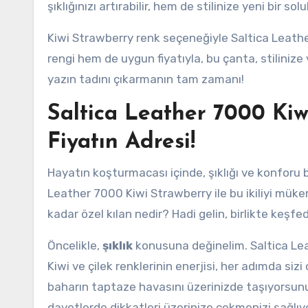
şıklığınızı artırabilir, hem de stilinize yeni bir solu
Kiwi Strawberry renk seçeneğiyle Saltica Leathe
rengi hem de uygun fiyatıyla, bu çanta, stilinize
yazın tadını çıkarmanın tam zamanı!
Saltica Leather 7000 Kiw
Fiyatın Adresi!
Hayatın koşturmacası içinde, şıklığı ve konforu
Leather 7000 Kiwi Strawberry ile bu ikiliyi mü
kadar özel kılan nedir? Hadi gelin, birlikte keşfe
Öncelikle,
şıklık
konusuna değinelim. Saltica Lea
Kiwi ve çilek renklerinin enerjisi, her adımda siz
baharın taptaze havasını üzerinizde taşıyorsu
davetlerde dikkatleri üzerinize çekmenizi sağlıyo