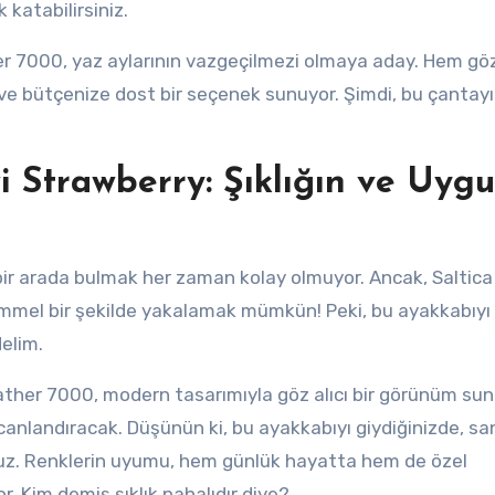
k katabilirsiniz.
r 7000, yaz aylarının vazgeçilmezi olmaya aday. Hem göz 
 ve bütçenize dost bir seçenek sunuyor. Şimdi, bu çantayı
i Strawberry: Şıklığın ve Uyg
 bir arada bulmak her zaman kolay olmuyor. Ancak, Saltica
kemmel bir şekilde yakalamak mümkün! Peki, bu ayakkabıyı
delim.
ther 7000, modern tasarımıyla göz alıcı bir görünüm sun
i canlandıracak. Düşünün ki, bu ayakkabıyı giydiğinizde, sa
nuz. Renklerin uyumu, hem günlük hayatta hem de özel
r. Kim demiş şıklık pahalıdır diye?