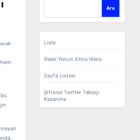
ı
Ara
Liste
Reels Yorum Atma Hilesi
n hem
Sayfa Listesi
Şifresiz Twitter Takipçi
 bu
Kazanma
çin
ormayan
unda,