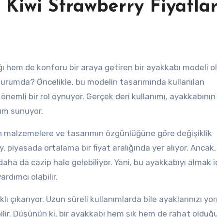
 Kiwi Strawberry Fiyatlar
e durumda? Öncelikle, bu modelin tasarımında kullanılan
 önemli bir rol oynuyor. Gerçek deri kullanımı, ayakkabını
nüm sunuyor.
ılan malzemelere ve tasarımın özgünlüğüne göre değişiklik
 piyasada ortalama bir fiyat aralığında yer alıyor. Ancak,
aha da cazip hale gelebiliyor. Yani, bu ayakkabıyı almak i
dımcı olabilir.
lı çıkarıyor. Uzun süreli kullanımlarda bile ayaklarınızı y
bilir. Düşünün ki, bir ayakkabı hem şık hem de rahat olduğ