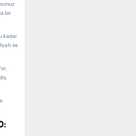
şsunuz
a bir
bu kadar
yatı ile
or,
dış
a
0: