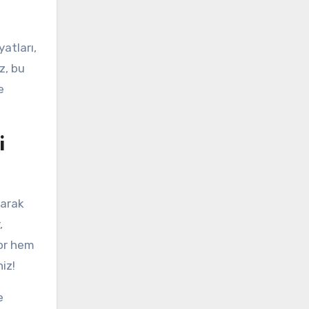
atları,
z, bu
e
i
larak
,
yor hem
iz!
e