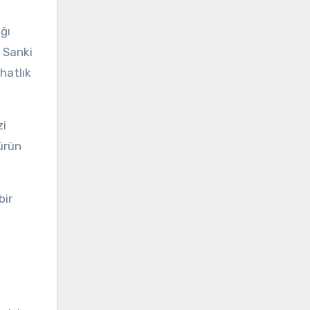
ğı
 Sanki
hatlık
zi
 ürün
bir