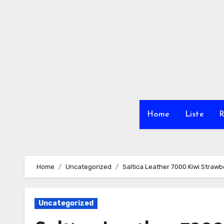
Skip
to
content
Home
Liste
R
Home
Uncategorized
Saltica Leather 7000 Kiwi Strawbe
Uncategorized