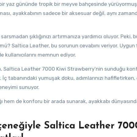
ki bir yaz gününde tropik bir meyve bahçesinde yürüyormu
olması, ayakkabının sadece bir aksesuar değil, aynı zamand
i sarsmadan şıklığınızı artırmanıza yardımcı oluyor. Peki, 
mü? Saltica Leather, bu sorunun cevabını veriyor. Uygun fi
e kullanıcılarını memnun ediyor.
, Saltica Leather 7000 Kiwi Strawberry’nin sunduğu konf
 İç tabanındaki yumuşak doku, adımlarınızı hafifletirken, 
deneyimi sunuyor.
ığı hem de konforu bir arada sunarak, ayakkabı dünyasınd
eneğiyle Saltica Leather 700