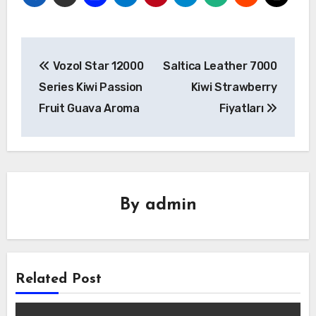
Yazı
Vozol Star 12000
Saltica Leather 7000
gezinmesi
Series Kiwi Passion
Kiwi Strawberry
Fruit Guava Aroma
Fiyatları
By
admin
Related Post